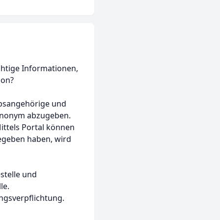
htige Informationen,
ion?
iebsangehörige und
 anonym abzugeben.
ttels Portal können
gegeben haben, wird
stelle und
le.
ngsverpflichtung.